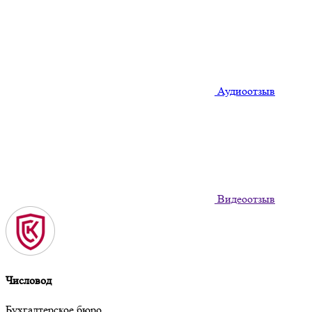
Аудиоотзыв
Видеоотзыв
Числовод
Бухгалтерское бюро